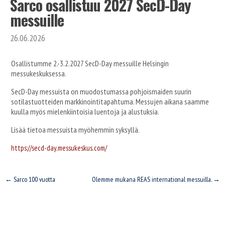
Sarco osallistuu 2027 SecD-Day
messuille
26.06.2026
Osallistumme 2.-3.2.2027 SecD-Day messuille Helsingin
messukeskuksessa.
SecD-Day messuista on muodostumassa pohjoismaiden suurin
sotilastuotteiden markkinointitapahtuma. Messujen aikana saamme
kuulla myös mielenkiintoisia luentoja ja alustuksia.
Lisää tietoa messuista myöhemmin syksyllä.
https://secd-day.messukeskus.com/
Sarco 100 vuotta
Olemme mukana REAS international messuilla.