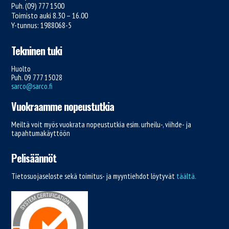
Puh. (09) 777 1500
Toimisto auki 8.30 – 16.00
Y-tunnus: 1988068-5
Tekninen tuki
Huolto
Puh. 09 777 15028
sarco@sarco.fi
Vuokraamme nopeustutkia
Meiltä voit myös vuokrata nopeustutkia esim. urheilu-, viihde- ja
tapahtumakäyttöön
Pelisäännöt
Tietosuojaseloste sekä toimitus- ja myyntiehdot löytyvät
täältä.