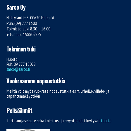
Sarco Oy
Niittyläntie 3, 00620 Helsinki
Puh. (09) 777 1500
Toimisto auki 8.30 – 16.00
Y-tunnus: 1988068-5
Tekninen tuki
Huolto
Puh. 09 777 15028
sarco@sarco.fi
Vuokraamme nopeustutkia
Meiltä voit myös vuokrata nopeustutkia esim. urheilu-, viihde- ja
tapahtumakäyttöön
Pelisäännöt
Tietosuojaseloste sekä toimitus- ja myyntiehdot löytyvät
täältä.