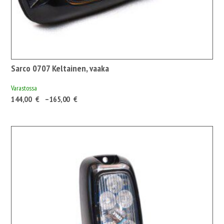
Sarco 0707 Keltainen, vaaka
Varastossa
Hintaluokka:
144,00
€
–
165,00
€
144,00 €180,72 €
-
165,00 €207,08 €