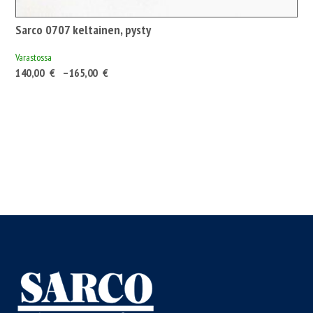
Sarco 0707 keltainen, pysty
Varastossa
Hintaluokka:
140,00
€
–
165,00
€
140,00 €175,70 €
-
165,00 €207,08 €