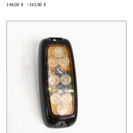
Hintaluokka:
144,00
€
–
165,00
€
144,00 €180,72 €
-
165,00 €207,08 €