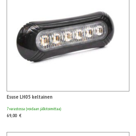
Esuse LH05 keltainen
7 varastossa (voidaan jälkitoimittaa)
69,00
€