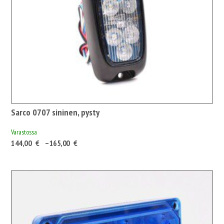
Sarco 0707 sininen, pysty
Varastossa
Hintaluokka:
144,00
€
–
165,00
€
144,00 €180,72 €
-
165,00 €207,08 €