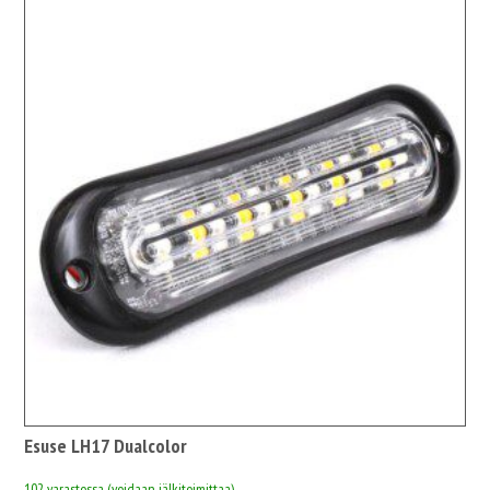
Esuse LH17 Dualcolor
102 varastossa (voidaan jälkitoimittaa)