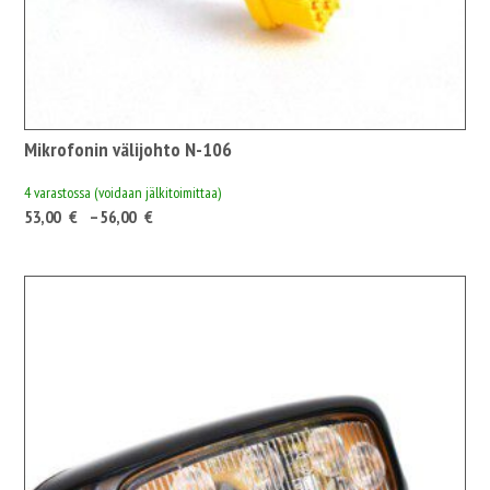
Mikrofonin välijohto N-106
4 varastossa (voidaan jälkitoimittaa)
Hintaluokka:
53,00
€
–
56,00
€
53,00 €66,52 €
-
56,00 €70,28 €