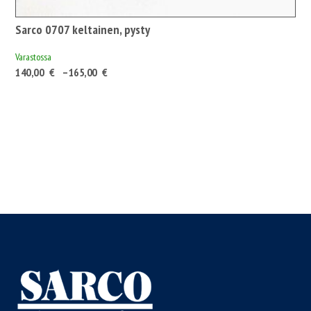
Sarco 0707 keltainen, pysty
Varastossa
Hintaluokka:
140,00
€
–
165,00
€
140,00 €175,70 €
-
165,00 €207,08 €