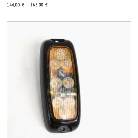
Hintaluokka:
144,00
€
–
165,00
€
144,00 €180,72 €
-
165,00 €207,08 €