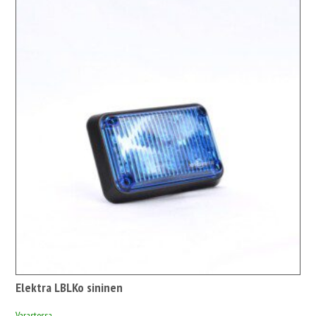
1
469,00 €1
843,60 €
Elektra LBLKo sininen
Varastossa