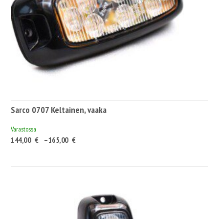
Sarco 0707 Keltainen, vaaka
Varastossa
Hintaluokka:
144,00
€
–
165,00
€
144,00 €180,72 €
-
165,00 €207,08 €