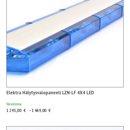
Elektra Hälytysvalopaneeli LZN-LF 4X4 LED
Varastossa
Hintaluokka:
1 293,00
€
–
1 469,00
€
1
293,00 €1
622,72 €
-