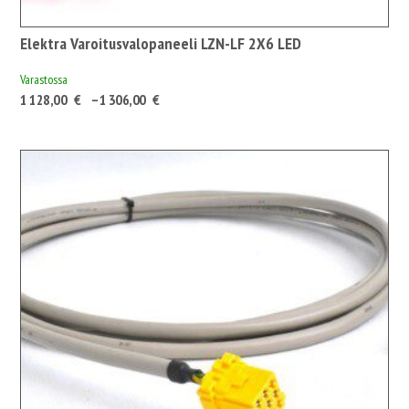
Elektra Varoitusvalopaneeli LZN-LF 2X6 LED
Varastossa
Hintaluokka:
1 128,00
€
–
1 306,00
€
1
128,00 €1
415,64 €
-
1
306,00 €1
639,03 €