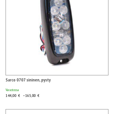
Sarco 0707 sininen, pysty
Varastossa
Hintaluokka:
144,00
€
–
165,00
€
144,00 €180,72 €
-
165,00 €207,08 €