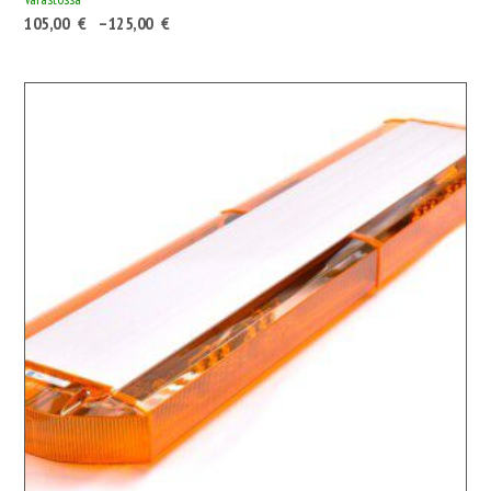
Hintaluokka:
105,00
€
–
125,00
€
105,00 €131,78 €
-
125,00 €156,88 €