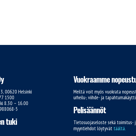
Oy
Vuokraamme nopeustu
e 3, 00620 Helsinki
Meiltä voit myös vuokrata nopeust
777 1500
urheilu-, viihde- ja tapahtumakäyt
ki 8.30 – 16.00
Pelisäännöt
1988068-5
n tuki
Tietosuojaseloste sekä toimitus- 
myyntiehdot löytyvät
täältä.