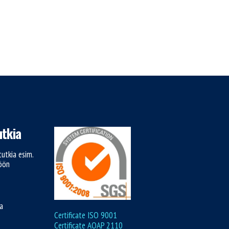
tkia
utkia esim.
töön
ja
Certificate ISO 9001
Certificate AQAP 2110