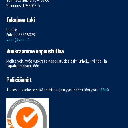
Toimisto auki 8.30 – 16.00
Y-tunnus: 1988068-5
Tekninen tuki
Huolto
Puh. 09 777 15028
sarco@sarco.fi
Vuokraamme nopeustutkia
Meiltä voit myös vuokrata nopeustutkia esim. urheilu-, viihde- ja
tapahtumakäyttöön
Pelisäännöt
Tietosuojaseloste sekä toimitus- ja myyntiehdot löytyvät
täältä.