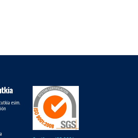
tkia
utkia esim.
töön
ja