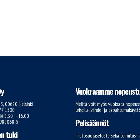
Oy
Vuokraamme nopeustu
e 3, 00620 Helsinki
Meiltä voit myös vuokrata nopeust
777 1500
urheilu-, viihde- ja tapahtumakäyt
ki 8.30 – 16.00
Pelisäännöt
1988068-5
n tuki
Tietosuojaseloste sekä toimitus- 