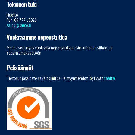
Tekninen tuki
Huolto
Puh. 09 777 15028
sarco@sarco.fi
Vuokraamme nopeustutkia
Meiltä voit myös vuokrata nopeustutkia esim. urheilu-, viihde- ja
tapahtumakäyttöön
Pelisäännöt
Tietosuojaseloste sekä toimitus- ja myyntiehdot löytyvät
täältä.