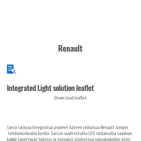
Renault

Integrated Light solution leaflet
Down load leaflet
Sarco tarjoaa Integroitua avaimet käteen ratkaisua Renault Jumper
tehdaskorkealle korille. Sarcon uudistetuilla LED ratkaisuilla saadaan
kaikki tarvittavat hälytys ja työvalot sijoitettua valoyksiköihin siten