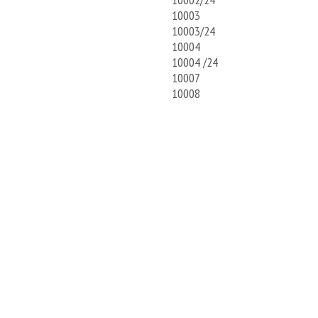
10003 SOS-106/RC/MI
10003/24 SOS-106/RC/M
10004 SOS-RC-3 (S
10004 /24 SOS-RC-3 
10007 Liitäntäjo
10008 Mikrofonin v