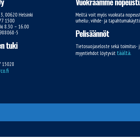
Oy
Vuokraamme nopeustu
e 3, 00620 Helsinki
Meiltä voit myös vuokrata nopeust
777 1500
urheilu-, viihde- ja tapahtumakäyt
ki 8.30 – 16.00
Pelisäännöt
1988068-5
n tuki
Tietosuojaseloste sekä toimitus- 
täältä.
myyntiehdot löytyvät
7 15028
o.fi