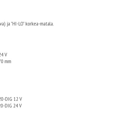
a) ja ”HI-LO” korkea-matala.
 V
 mm
G 12 V
G 24 V