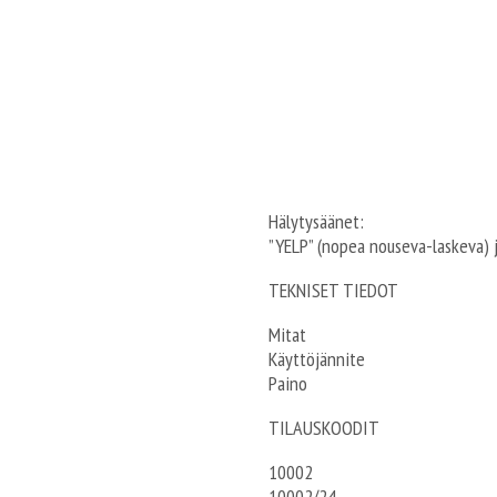
Hälytysäänet:
”YELP” (nopea nouseva-laskeva) j
TEKNISET TIEDOT
Mitat 145 x 
Käyttöjännite 12 V, 
Paino 
TILAUSKOODIT
10002 SOS-
10002/24 SOS