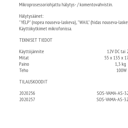
Mikroprosessoriohjattu hälytys- / komentovahvistin.
Hälytysäänet:
”YELP” (nopea nouseva-laskeva), ”WAIL” (hidas nouseva-laskev
Käyttökytkimet mikrofonissa.
TEKNISET TIEDOT
Käyttöjännite 12V DC tai 24
Mitat 55 x 135 x 170
Paino 1,3 kg
Teho 100W
TILAUSKOODIT
2020256 SOS-VAMA-AS-320-DI
2020257 SOS-VAMA-AS-320-DI