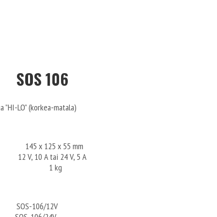
SOS 106
a ”HI-LO” (korkea-matala)
125 x 55 mm
10 A tai 24 V, 5 A
1 kg
106/12V
-106/24V