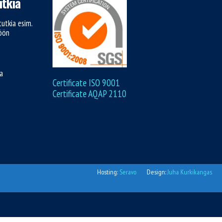
tkia
utkia esim.
töön
ja
Certificate ISO 9001
Certificate AQAP 2110
Hosting:
Seravo
Design:
Juha Kurkikangas