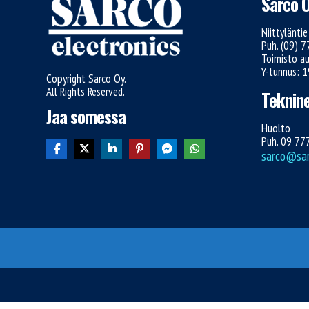
Sarco 
Niittylänti
Puh. (09) 
Toimisto au
Y-tunnus: 
Copyright Sarco Oy.
All Rights Reserved.
Teknine
Jaa somessa
Huolto
Puh. 09 77
sarco@sarc