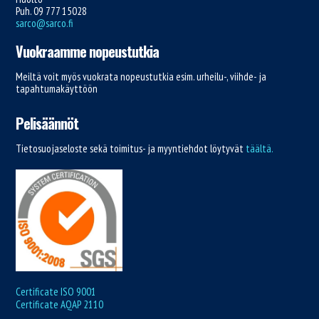
Puh. 09 777 15028
sarco@sarco.fi
Vuokraamme nopeustutkia
Meiltä voit myös vuokrata nopeustutkia esim. urheilu-, viihde- ja
tapahtumakäyttöön
Pelisäännöt
Tietosuojaseloste sekä toimitus- ja myyntiehdot löytyvät
täältä.
Certificate ISO 9001
Certificate AQAP 2110