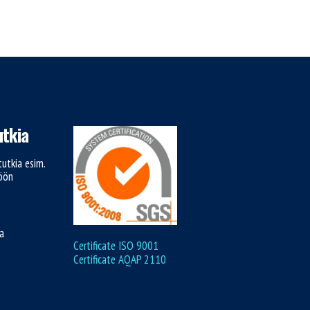
tkia
utkia esim.
töön
ja
Certificate ISO 9001
Certificate AQAP 2110