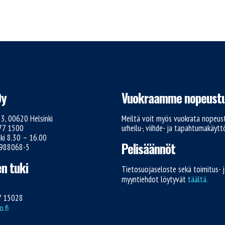
Oy
Vuokraamme nopeustu
e 3, 00620 Helsinki
Meiltä voit myös vuokrata nopeust
777 1500
urheilu-, viihde- ja tapahtumakäyt
ki 8.30 – 16.00
Pelisäännöt
1988068-5
n tuki
Tietosuojaseloste sekä toimitus- 
myyntiehdot löytyvät
täältä.
7 15028
.fi