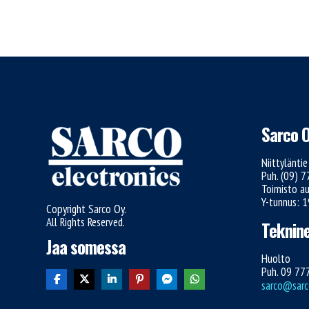
Sarco 
Niittylänti
Puh. (09) 
Toimisto au
Y-tunnus: 
Copyright Sarco Oy.
All Rights Reserved.
Teknine
Jaa somessa
Huolto
Puh. 09 77
sarco@sarco