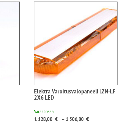
Elektra Varoitusvalopaneeli LZN-LF
2X6 LED
Varastossa
uokka:
0 €131,78 €
Hintaluokka:
1 128,00
€
–
1 306,00
€
1
0 €156,88 €
128,00 €1
415,64 €