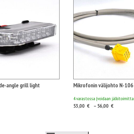
e-angle grill light
Mikrofonin välijohto N-106
4 varastossa (voidaan jälkitoimitta
Hintaluo
53,00
€
–
56,00
€
53,00 €6
-
56,00 €7