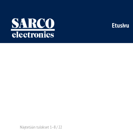
Etusivu
Näytetään tulokset 1–8 / 22