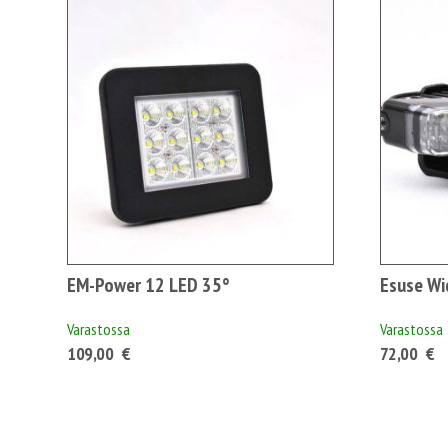
-
1
469,00 €1
843,60 €
EM-Power 12 LED 35°
Esuse Wid
Varastossa
Varastossa
109,00
€
72,00
€