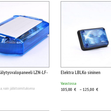
Hälytysvalopaneeli LZN-LF-
Elektra LBLKo sininen
Varastossa
a, vain jälkitoimituksena
Hintal
105,00
€
–
125,00
€
105,0
-
125,0