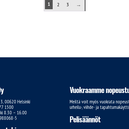
1
2
3
→
Oy
Vuokraamme nopeustu
e 3, 00620 Helsinki
Meiltä voit myös vuokrata nopeust
777 1500
urheilu-, viihde- ja tapahtumakäyt
ki 8.30 – 16.00
Pelisäännöt
1988068-5