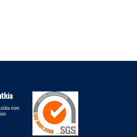
tkia
utkia esim.
töön