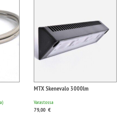
-
1
306,00 €1
639,03 €
MTX Skenevalo 3000lm
a)
Varastossa
kka:
79,00
€
6,52 €
0,28 €