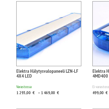
Elektra Hälytysvalopaneeli LZN-LF
Elektra 
4X4 LED
4MD400
Varastossa
Ei varastoss
Hintaluokka:
1 293,00
€
–
1 469,00
€
499,00
€
1
293,00 €1
622,72 €