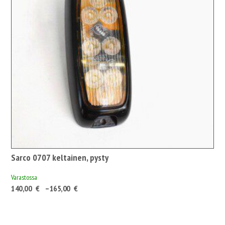
Sarco 0707 keltainen, pysty
Varastossa
Hintaluokka:
140,00
€
–
165,00
€
140,00 €175,70 €
-
165,00 €207,08 €