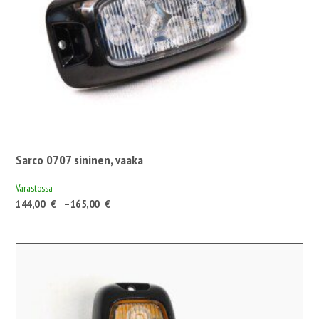
Sarco 0707 sininen, vaaka
Varastossa
Hintaluokka:
144,00
€
–
165,00
€
144,00 €180,72 €
-
165,00 €207,08 €