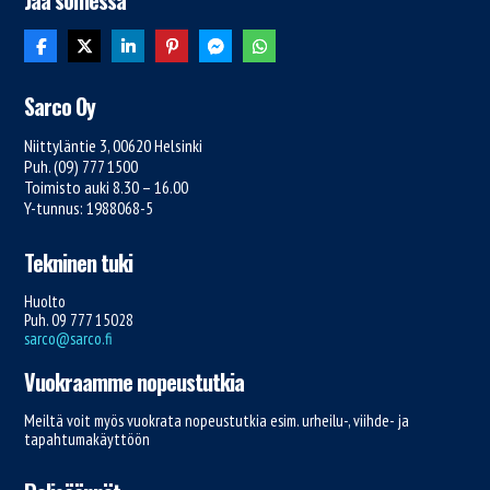
Jaa somessa
Sarco Oy
Niittyläntie 3, 00620 Helsinki
Puh. (09) 777 1500
Toimisto auki 8.30 – 16.00
Y-tunnus: 1988068-5
Tekninen tuki
Huolto
Puh. 09 777 15028
sarco@sarco.fi
Vuokraamme nopeustutkia
Meiltä voit myös vuokrata nopeustutkia esim. urheilu-, viihde- ja
tapahtumakäyttöön