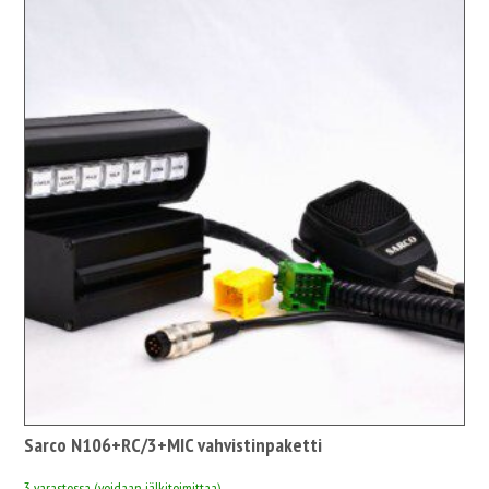
Sarco N106+RC/3+MIC vahvistinpaketti
3 varastossa (voidaan jälkitoimittaa)