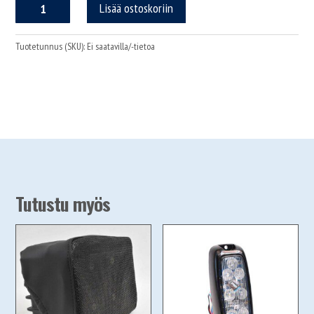
Sarco
Lisää ostoskoriin
N106+RC/3+MIC
vahvistinpaketti
määrä
Tuotetunnus (SKU):
Ei saatavilla/-tietoa
Tutustu myös