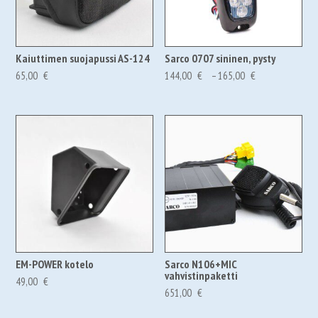
Kaiuttimen suojapussi AS-124
Sarco 0707 sininen, pysty
Hintaluokka:
65,00
€
144,00
€
–
165,00
€
144,00 €180,7
-
165,00 €207,0
EM-POWER kotelo
Sarco N106+MIC
vahvistinpaketti
49,00
€
651,00
€