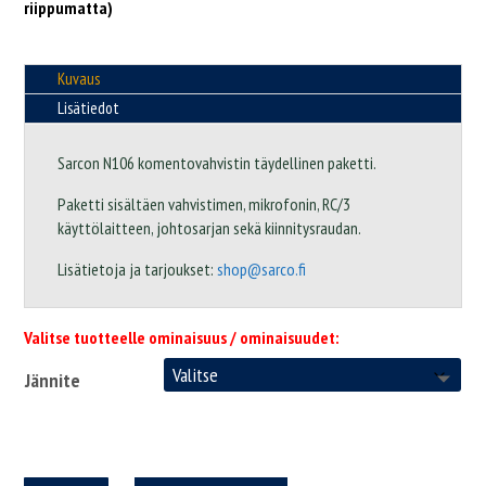
riippumatta)
Kuvaus
Lisätiedot
Sarcon N106 komentovahvistin täydellinen paketti.
Paketti sisältäen vahvistimen, mikrofonin, RC/3
käyttölaitteen, johtosarjan sekä kiinnitysraudan.
Lisätietoja ja tarjoukset:
shop@sarco.fi
Valitse tuotteelle ominaisuus / ominaisuudet:
Jännite