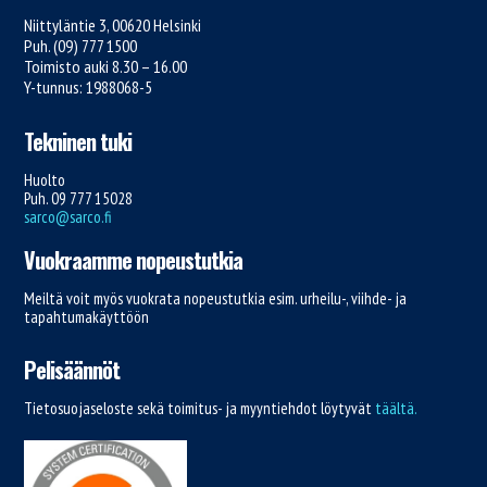
Niittyläntie 3, 00620 Helsinki
Puh. (09) 777 1500
Toimisto auki 8.30 – 16.00
Y-tunnus: 1988068-5
Tekninen tuki
Huolto
Puh. 09 777 15028
sarco@sarco.fi
Vuokraamme nopeustutkia
Meiltä voit myös vuokrata nopeustutkia esim. urheilu-, viihde- ja
tapahtumakäyttöön
Pelisäännöt
Tietosuojaseloste sekä toimitus- ja myyntiehdot löytyvät
täältä.