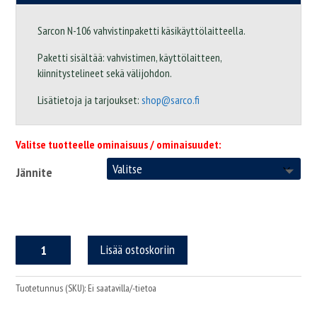
Sarcon N-106 vahvistinpaketti käsikäyttölaitteella.
Paketti sisältää: vahvistimen, käyttölaitteen,
kiinnitystelineet sekä välijohdon.
Lisätietoja ja tarjoukset:
shop@sarco.fi
Valitse tuotteelle ominaisuus / ominaisuudet:
Jännite
Sarco
Lisää ostoskoriin
N106+RC/7
vahvistinpaketti
määrä
Tuotetunnus (SKU):
Ei saatavilla/-tietoa