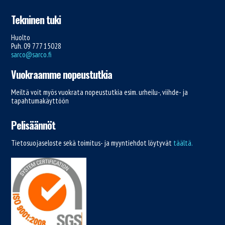
Tekninen tuki
Huolto
Puh. 09 777 15028
sarco@sarco.fi
Vuokraamme nopeustutkia
Meiltä voit myös vuokrata nopeustutkia esim. urheilu-, viihde- ja
tapahtumakäyttöön
Pelisäännöt
Tietosuojaseloste sekä toimitus- ja myyntiehdot löytyvät
täältä.