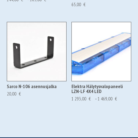
65,00
€
144,00 €180,72 €
-
165,00 €207,08 €
Sarco N-106 asennusjalka
Elektra Hälytysvalopaneeli
LZN-LF 4X4 LED
20,00
€
Hintaluokk
1 293,00
€
–
1 469,00
€
1
293,00 €1
622,72 €
-
1
469,00 €1
843,60 €