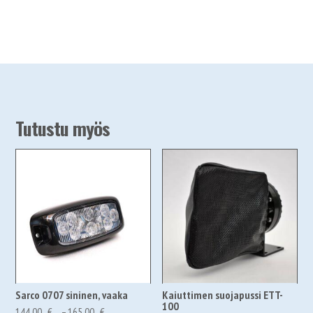
Tutustu myös
Sarco 0707 sininen, vaaka
Kaiuttimen suojapussi ETT-
100
Hintaluokka:
144,00
€
–
165,00
€