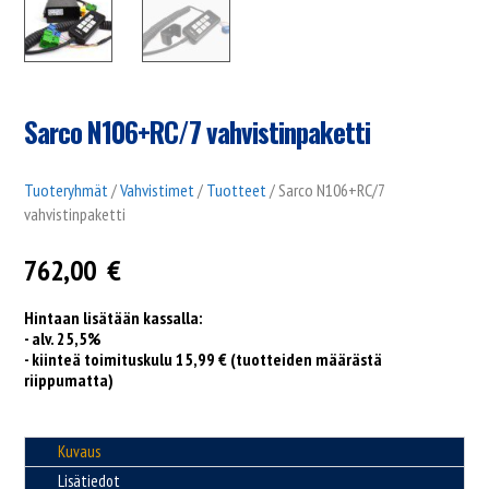
Sarco N106+RC/7 vahvistinpaketti
Tuoteryhmät
/
Vahvistimet
/
Tuotteet
/ Sarco N106+RC/7
vahvistinpaketti
762,00
€
Hintaan lisätään kassalla:
- alv. 25,5%
- kiinteä toimituskulu 15,99 € (tuotteiden määrästä
riippumatta)
Kuvaus
Lisätiedot