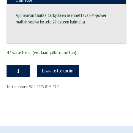
Lisätiedot
Ajoneuvon taakse tai kylkeen asennettava EM-power
malliin sopiva kotelo 27 asteen kulmalla.
47 varastossa (voidaan jälkitoimittaa)
EM-
Lisää ostoskoriin
POWER
kotelo
määrä
Tuotetunnus (SKU):
1903-01M-03-C