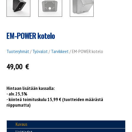
EM-POWER kotelo
Tuoteryhmät
/
Työvalot
/
Tarvikkeet
/ EM-POWER kotelo
49,00
€
Hintaan lisätään kassalla:
- alv. 25,5%
- kiinteä toimituskulu 15,99 € (tuotteiden määrästä
riippumatta)
Kuvaus