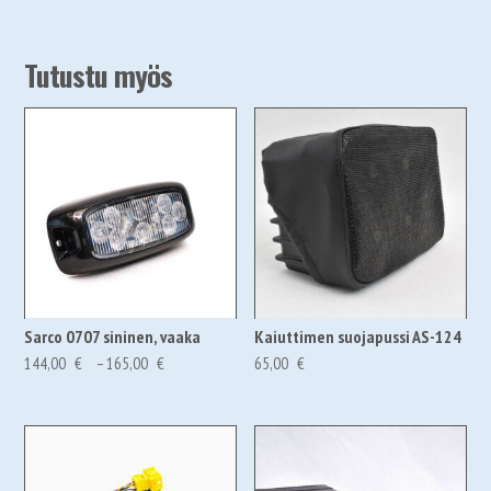
Tutustu myös
Sarco 0707 sininen, vaaka
Kaiuttimen suojapussi AS-124
Hintaluokka:
144,00
€
–
165,00
€
65,00
€
144,00 €180,72 €
-
165,00 €207,08 €