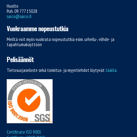
Huolto
Puh. 09 777 15028
sarco@sarco.fi
Vuokraamme nopeustutkia
Meiltä voit myös vuokrata nopeustutkia esim. urheilu-, viihde- ja
tapahtumakäyttöön
Pelisäännöt
Tietosuojaseloste sekä toimitus- ja myyntiehdot löytyvät
täältä.
Certificate ISO 9001