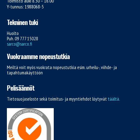
Toimisto auki 8.30 – 16.00
Y-tunnus: 1988068-5
Tekninen tuki
Huolto
Puh. 09 777 15028
sarco@sarco.fi
Vuokraamme nopeustutkia
Meiltä voit myös vuokrata nopeustutkia esim. urheilu-, viihde- ja
tapahtumakäyttöön
Pelisäännöt
Tietosuojaseloste sekä toimitus- ja myyntiehdot löytyvät
täältä.