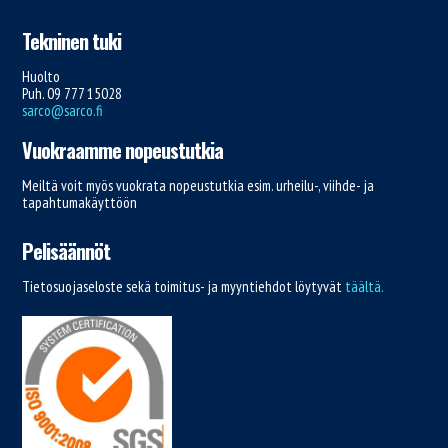
Tekninen tuki
Huolto
Puh. 09 777 15028
sarco@sarco.fi
Vuokraamme nopeustutkia
Meiltä voit myös vuokrata nopeustutkia esim. urheilu-, viihde- ja
tapahtumakäyttöön
Pelisäännöt
Tietosuojaseloste sekä toimitus- ja myyntiehdot löytyvät
täältä.