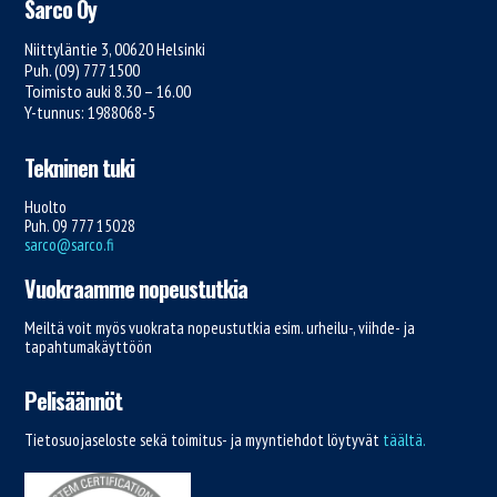
Sarco Oy
Niittyläntie 3, 00620 Helsinki
Puh. (09) 777 1500
Toimisto auki 8.30 – 16.00
Y-tunnus: 1988068-5
Tekninen tuki
Huolto
Puh. 09 777 15028
sarco@sarco.fi
Vuokraamme nopeustutkia
Meiltä voit myös vuokrata nopeustutkia esim. urheilu-, viihde- ja
tapahtumakäyttöön
Pelisäännöt
Tietosuojaseloste sekä toimitus- ja myyntiehdot löytyvät
täältä.