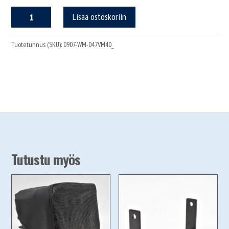
Sarco
Lisää ostoskoriin
0907
työvalo,
joutsenkaula
Tuotetunnus (SKU):
0907-WM-047VM40_
määrä
Tutustu myös