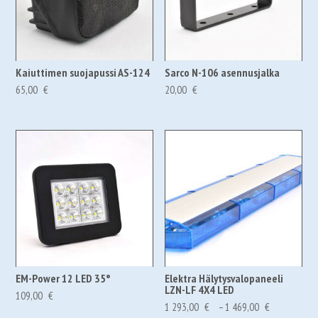
Kaiuttimen suojapussi AS-124
Sarco N-106 asennusjalka
65,00
€
20,00
€
EM-Power 12 LED 35°
Elektra Hälytysvalopaneeli
LZN-LF 4X4 LED
109,00
€
Hintaluokk
1 293,00
€
–
1 469,00
€