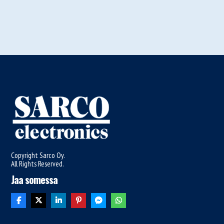
1
293,00 €1
622,72 €
-
1
469,00 €1
843,60 €
Copyright Sarco Oy.
All Rights Reserved.
Jaa somessa