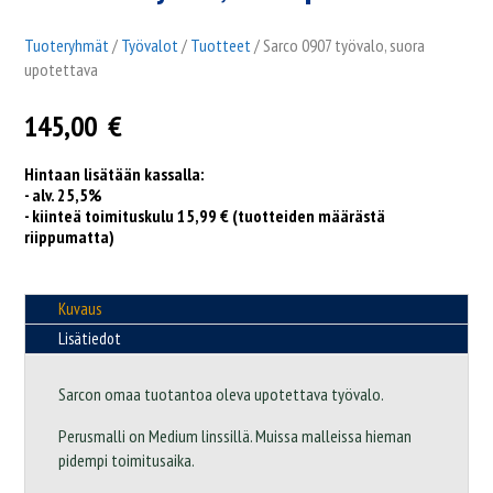
Tuoteryhmät
/
Työvalot
/
Tuotteet
/ Sarco 0907 työvalo, suora
upotettava
145,00
€
Hintaan lisätään kassalla:
- alv. 25,5%
- kiinteä toimituskulu 15,99 € (tuotteiden määrästä
riippumatta)
Kuvaus
Lisätiedot
Sarcon omaa tuotantoa oleva upotettava työvalo.
Perusmalli on Medium linssillä. Muissa malleissa hieman
pidempi toimitusaika.