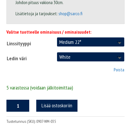
Johdon pituus vakiona 30cm.
Lisätietoja ja tarjoukset:
shop@sarco.fi
Valitse tuotteelle ominaisuus / ominaisuudet:
Linssityyppi
Ledin väri
Poista
5 varastossa (voidaan jälkitoimittaa)
Sarco
Lisää ostoskoriin
0907
työvalo,
suora
Tuotetunnus (SKU):
0907-WM-035
upotettava