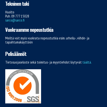
Tekninen tuki
Huolto
Puh. 09 777 15028
sarco@sarco.fi
Vuokraamme nopeustutkia
Meiltä voit myös vuokrata nopeustutkia esim. urheilu-, viihde- ja
tapahtumakäyttöön
Pelisäännöt
Tietosuojaseloste sekä toimitus- ja myyntiehdot löytyvät
täältä.