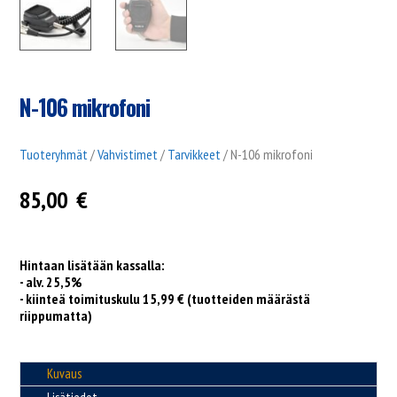
N-106 mikrofoni
Tuoteryhmät
/
Vahvistimet
/
Tarvikkeet
/ N-106 mikrofoni
85,00
€
Hintaan lisätään kassalla:
- alv. 25,5%
- kiinteä toimituskulu 15,99 € (tuotteiden määrästä
riippumatta)
Kuvaus