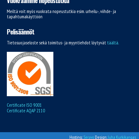
Vuokraamme nopeustutkia
Meiltä voit myös vuokrata nopeustutkia esim. urheilu-, viihde- ja
tapahtumakäyttöön
Pelisäännöt
Tietosuojaseloste sekä toimitus- ja myyntiehdot löytyvät
täältä.
Certificate ISO 9001
Certificate AQAP 2110
Hosting:
Seravo
Design:
Juha Kurkikangas