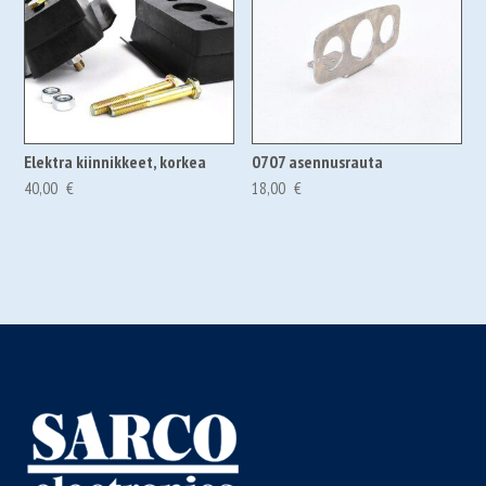
Elektra kiinnikkeet, korkea
0707 asennusrauta
40,00
€
18,00
€