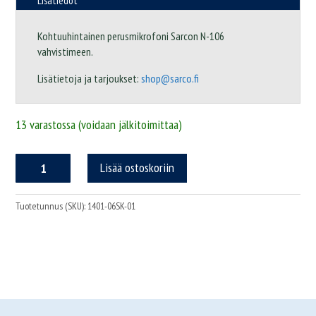
Lisätiedot
Kohtuuhintainen perusmikrofoni Sarcon N-106
vahvistimeen.
Lisätietoja ja tarjoukset:
shop@sarco.fi
13 varastossa (voidaan jälkitoimittaa)
N-
Lisää ostoskoriin
106
mikrofoni
määrä
Tuotetunnus (SKU):
1401-06SK-01