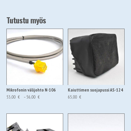
Tutustu myös
Mikrofonin välijohto N-106
Kaiuttimen suojapussi AS-124
Hintaluokka:
53,00
€
–
56,00
€
65,00
€
53,00 €66,52 €
-
56,00 €70,28 €