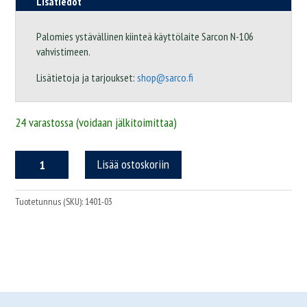
Lisätiedot
Palomies ystävällinen kiinteä käyttölaite Sarcon N-106
vahvistimeen.
Lisätietoja ja tarjoukset:
shop@sarco.fi
24 varastossa (voidaan jälkitoimittaa)
N-
Lisää ostoskoriin
RC/3
Control
Panel
Tuotetunnus (SKU):
1401-03
määrä