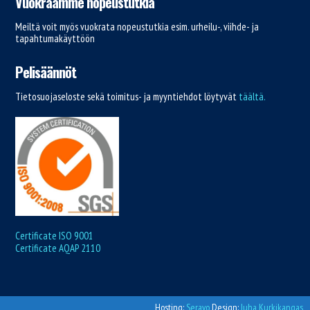
Vuokraamme nopeustutkia
Meiltä voit myös vuokrata nopeustutkia esim. urheilu-, viihde- ja
tapahtumakäyttöön
Pelisäännöt
Tietosuojaseloste sekä toimitus- ja myyntiehdot löytyvät
täältä.
Certificate ISO 9001
Certificate AQAP 2110
Hosting:
Seravo
Design:
Juha Kurkikangas